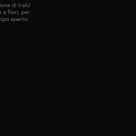
one di tralci
a filari, per
mpo aperto.