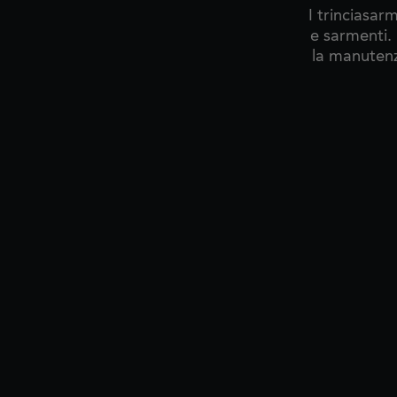
I trinciasar
e sarmenti. 
la manutenz