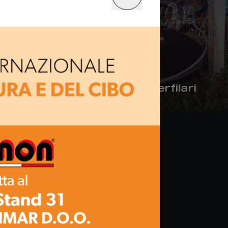
orizzate
Testate interfilari