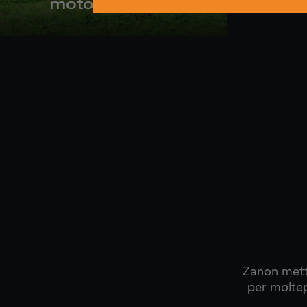
motocoltivatori
Zanon mette
per moltepl