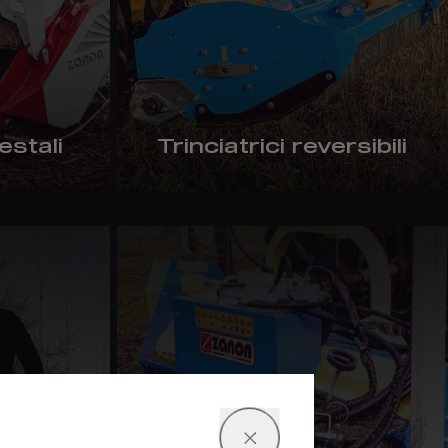
estali
Trinciatrici reversibili