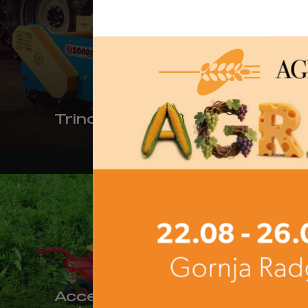
Trinciastocchi
Trinc
Accessori per