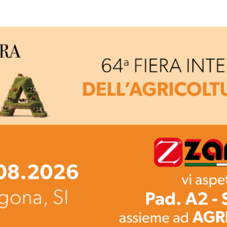
iatrici frontali
Trinciaerba mot