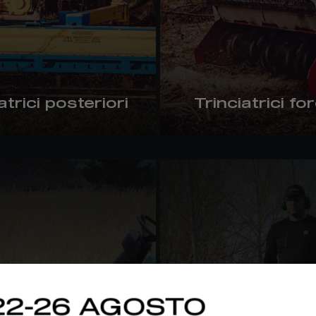
atrici posteriori
Trinciatrici for
22-26 AGOSTO