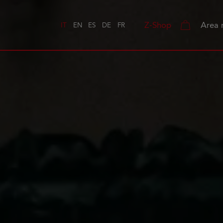
Z-Shop
Area 
IT
EN
ES
DE
FR