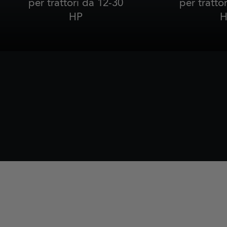
per trattori da 12-30
per tratto
HP
H