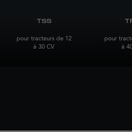
TSS
T
pour tracteurs de 12
pour tract
à 30 CV
à 4