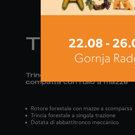
TM
Trinciatrice forestale
compatta con rullo a mazze
Rotore forestale con mazze a scomparsa
Trincia forestale a singola trazione
Dotata di abbattitronco meccanico