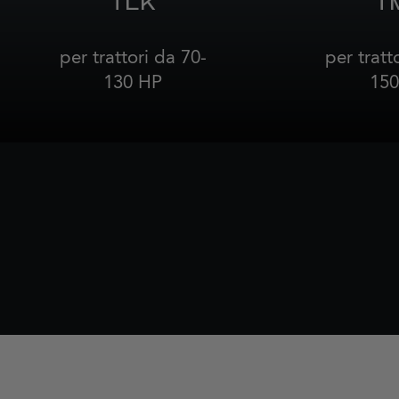
TLK
T
per trattori da 70-
per tratt
130 HP
150