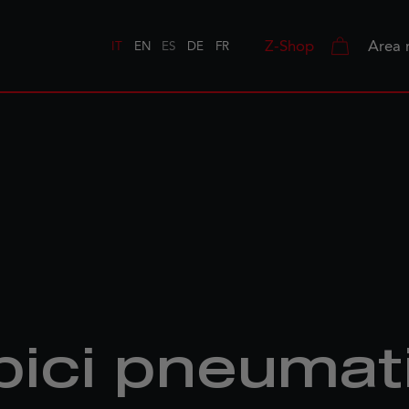
Z-Shop
Area 
IT
EN
ES
DE
FR
bici pneumat