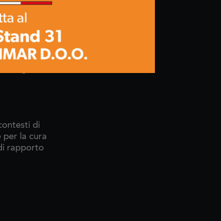
teti e vigneti
sori. Sono
ti e precisi,
ano lame in
 e di qualità,
rolunga fisse
contesti di
e per la cura
 di rapporto