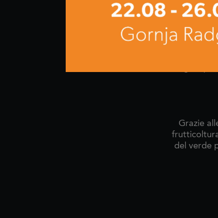
Le forbici p
e vengono
attrezzature
senza sbav
acciaio forgi
su ogni tipo
Grazie all
frutticoltur
del verde p