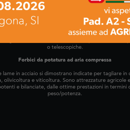
frut
neumatiche sono indicate per la potatura di uliveti,
 alimentate o da compressori PTO o da motocompres
 agricole robuste e maneggevoli e permettono tagli net
ature. Le forbici da potatura ad aria compressa mont
ato ad elevata resistenza e realizzano tagli netti, rapidi
 di legno. Possono essere montate su pratiche aste di p
o telescopiche.
Forbici da potatura ad aria compressa
e lame in acciaio si dimostrano indicate per tagliare in 
a, olivicoltura e viticoltura. Sono attrezzature agricole 
otenti e bilanciate, dalle ottime prestazioni in termini
peso/potenza.