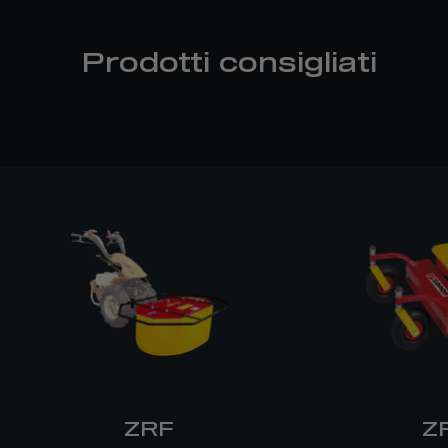
Prodotti consigliati
ZRF
Z