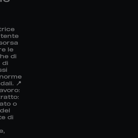
trice
etente
isorsa
e le
he di
 di
ssi
e norme
ali. 📍
avoro:
ratto:
ato o
del
e di
e,