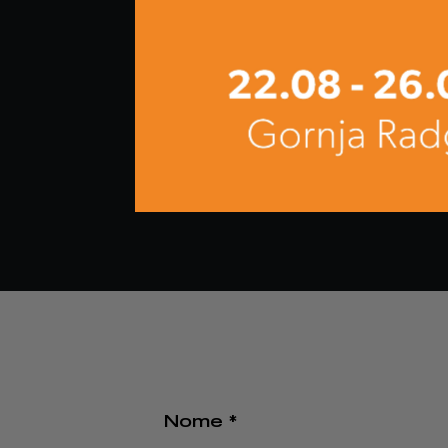
Inserimento in una realtà solida
Ambiente di lavoro dinamico e o
Concrete opportunità di crescit
PER CANDIDARSI: COMPILARE L'APPOSIT
Nome *