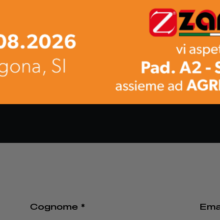
 e strutturata
rientato alla qualità
a professionale
O FORM IN BASSO INSERENDO IL PROPRIO CV
Cognome *
Emai