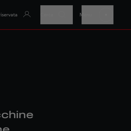
riservata
Cerca
Menu
cchine
me