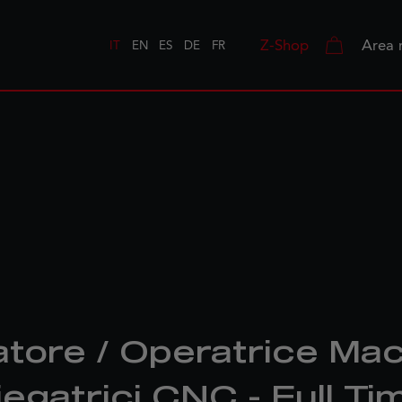
Z-Shop
Area 
IT
EN
ES
DE
FR
tore / Operatrice Ma
iegatrici CNC - Full Ti