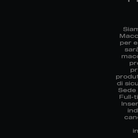
Siam
Macch
per e
sar
macc
pr
pr
produt
di sic
Sede 
Full-
Inse
in
can
i