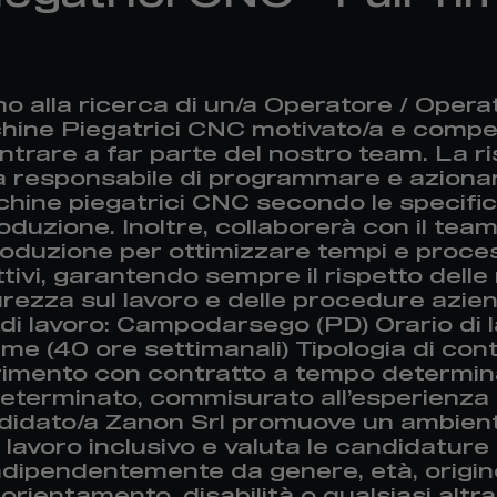
o alla ricerca di un/a Operatore / Opera
ine Piegatrici CNC motivato/a e comp
ntrare a far parte del nostro team. La r
à responsabile di programmare e azionar
hine piegatrici CNC secondo le specific
oduzione. Inoltre, collaborerà con il team
oduzione per ottimizzare tempi e proce
tivi, garantendo sempre il rispetto dell
urezza sul lavoro e delle procedure aziend
di lavoro: Campodarsego (PD) Orario di l
time (40 ore settimanali) Tipologia di cont
rimento con contratto a tempo determin
determinato, commisurato all’esperienza 
didato/a Zanon Srl promuove un ambient
lavoro inclusivo e valuta le candidature
ndipendentemente da genere, età, origin
orientamento, disabilità o qualsiasi altra