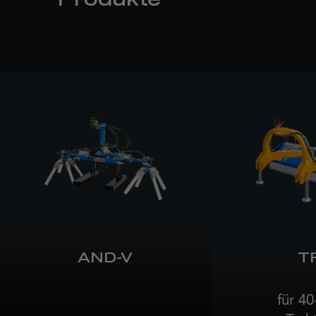
Produkte
AND-V
T
für 40