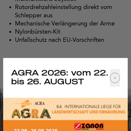
Rotordrehzahleinstellung direkt vom
Schlepper aus
Mechanische Verlängerung der Arme
Nylonbürsten-Kit
Unfallschutz nach EU-Vorschriften
Auf Anfrage
AGRA 2026: vom 22.
bis 26. AUGUST