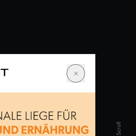
ST
Scroll