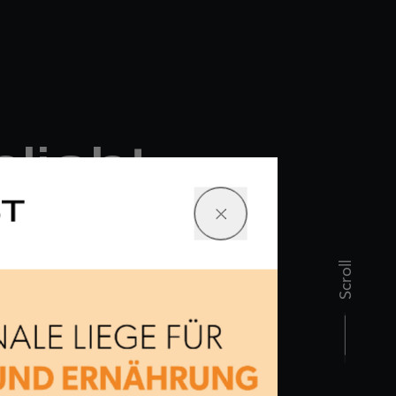
licht
ST
n der
Scroll