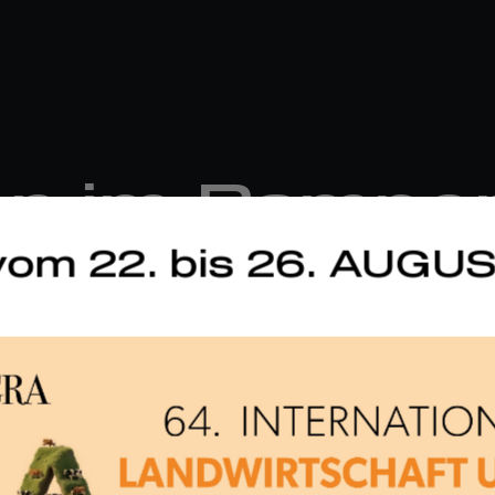
n im Rampen
om 22. bis 26. AUGU
 Durchfahre
Mille Miglia
EVENT
· 11 Juni 2026