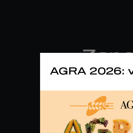
Zano
AGRA 2026: v
beim