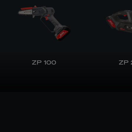
ZP 100
ZP 