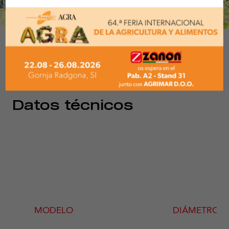
1/10
Datos técnicos
MODELO
DIÁMETRO M