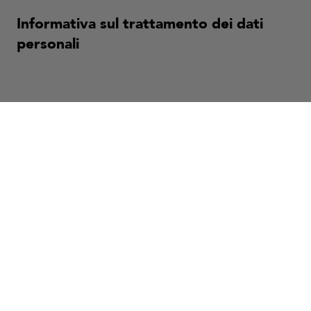
Informativa sul trattamento dei dati
personali
Informativa candidati CV
Informativa clienti
Informativa fornitori