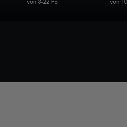
von 8-22 PS
von 10