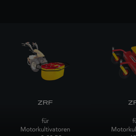
ZRF
Z
für
f
Motorkultivatoren
Motorkul