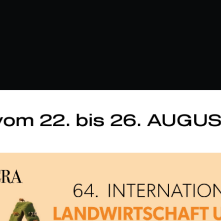
om 22. bis 26. AUGU
beitstiefe
Gewichtsklasse
Unabhän