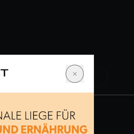
ST
giges Hydrauliksystem
Neu