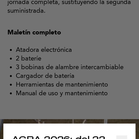
jornada completa, sustituyendo la segunda
suministrada.
Maletín completo
Atadora electrónica
2 bateríe
3 bobinas de alambre intercambiable
Cargador de batería
Herramientas de mantenimiento
Manual de uso y mantenimiento