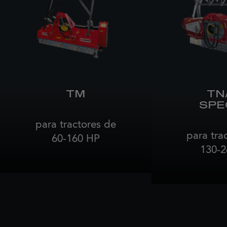
TM
TN
SPE
para tractores de
para tra
60-160 HP
130-2