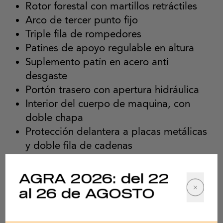
Rotor forestal con martillos retráctiles
Arco de tercer punto fijo
Triple fila de rompedores
Patines de apoyo regulable en altura
Suplemento patín en acero anti
desgaste
Portón trasero con apertura hidráulica
Interior del cuerpo de maquina, con
doble chapa
Protección delantera a placas metálicas
y doble fila de cadenas
Protección posterior a cadenas
Protector de troncos hidráulico
AGRA 2026: del 22
Protecciones de seguridad de acuerdo
al 26 de AGOSTO
con la norma CE