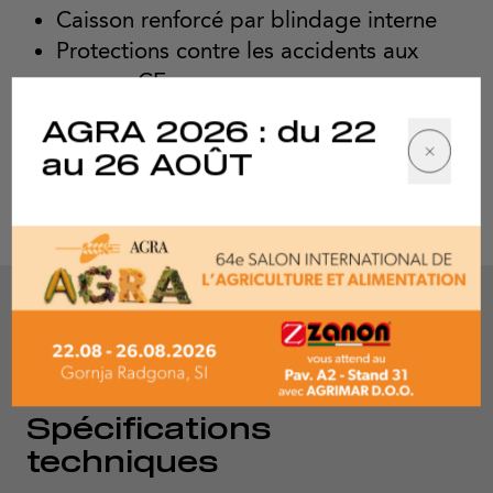
Caisson renforcé par blindage interne
Protections contre les accidents aux
normes CE
AGRA 2026 : du 22
au 26 AOÛT
Sur demande
Spécifications
techniques