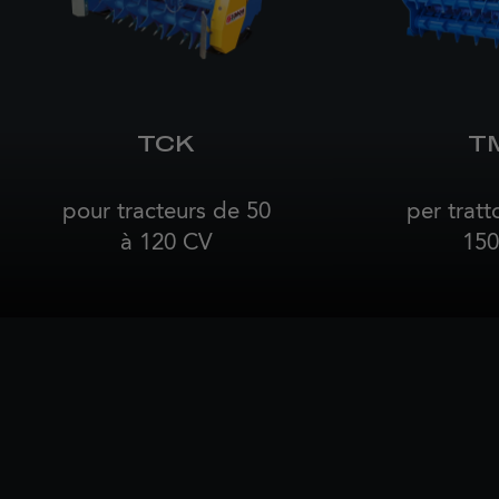
TCK
T
pour tracteurs de 50
per tratt
à 120 CV
150