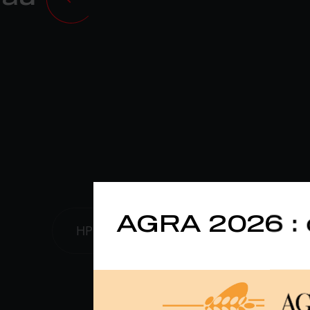
AGRA 2026 : 
HP
Largeur de travail