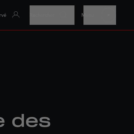
rvé
Rechercher
Menu
e des