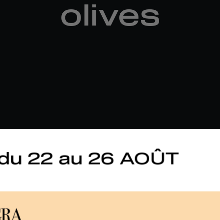
olives
du 22 au 26 AOÛT
Profondeur de travail
Classe de poids
Nouveauté