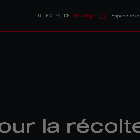
Z-Shop
Espace rése
IT
EN
ES
DE
FR
pour la récolt