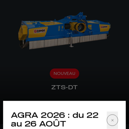
NOUVEAU
ZTS-DT
pour tracteurs de 90-210 HP
AGRA 2026 : du 22
au 26 AOÛT